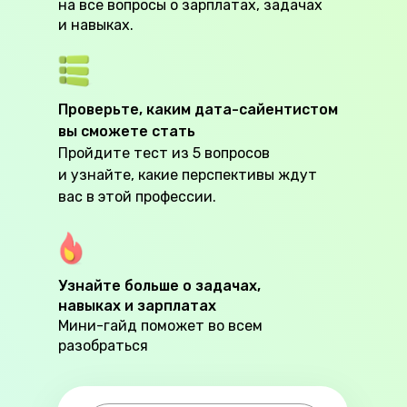
на все вопросы о зарплатах, задачах
и навыках.
Аналитика данных
Программировани
• Веб-разработка
Проверьте, каким дата-сайентистом
• Backend-разрабо
вы сможете стать
• Тестирование
Пройдите тест из 5 вопросов
• Разработка при
и узнайте, какие перспективы ждут
вас в этой профессии.
• Безопасность
• Инфраструктур
• Разработка иг
Маркетинг
• Создание са
Дизайн
• Курсы Java
Менеджмент
• Курсы Pyt
• Курсы J
• Курсы
Узнайте больше о задачах,
навыках и зарплатах
Мини-гайд поможет во всем
разобраться