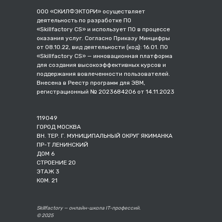
ООО «СКИЛФЭКТОРИ» осуществляет
деятельность по разработке ПО
«Skillfactory CS» и использует ПО в процессе
оказания услуг. Согласно Приказу Минцифры
от 08.10.22, вид деятельности (код): 16.01. ПО
«Skillfactory CS» — инновационная платформа
для создания высокоэффективных курсов и
поддержания вовлеченности пользователей.
Внесена в Реестр программ для ЭВМ,
регистрационный № 2023684206 от 14.11.2023
119049
ГОРОД МОСКВА
ВН. ТЕР. Г. МУНИЦИПАЛЬНЫЙ ОКРУГ ЯКИМАНКА
ПР-Т ЛЕНИНСКИЙ
ДОМ 6
СТРОЕНИЕ 20
ЭТАЖ 3
КОМ. 21
Skillfactory — онлайн-школа IT-профессий.
© 2025