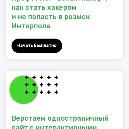
как стать хакером
и не попасть в розыск
Интерпола
Data Science
Аналитика данных
Начать бесплатно
Программировани
• Веб-разработка
• Backend-разрабо
• Тестирование
• Разработка при
• Безопасность
• Инфраструктур
• Разработка иг
Маркетинг
• Создание са
Дизайн
• Курсы Java
Менеджмент
• Курсы Pyt
• Курсы J
• Курсы
Верстаем одностраничный
сайт с интерактивными